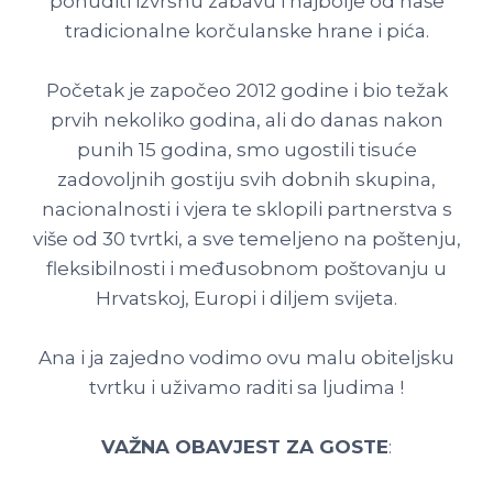
ponuditi izvrsnu zabavu i najbolje od naše
tradicionalne korčulanske hrane i pića.
Početak je započeo 2012 godine i bio težak
prvih nekoliko godina, ali do danas nakon
punih 15 godina, smo ugostili tisuće
zadovoljnih gostiju svih dobnih skupina,
nacionalnosti i vjera te sklopili partnerstva s
više od 30 tvrtki, a sve temeljeno na poštenju,
fleksibilnosti i međusobnom poštovanju u
Hrvatskoj, Europi i diljem svijeta.
Ana i ja zajedno vodimo ovu malu obiteljsku
tvrtku i uživamo raditi sa ljudima !
VAŽNA OBAVJEST ZA GOSTE
: