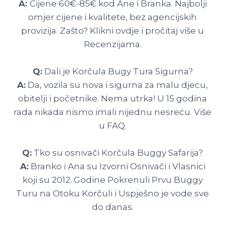
A:
Cijene 60€-85€ kod Ane i Branka. Najbolji
omjer cijene i kvalitete, bez agencijskih
provizija. Zašto? Klikni ovdje i pročitaj više u
Recenzijama.
Q:
Dali je Korčula Bugy Tura Sigurna?
A:
Da, vozila su nova i sigurna za malu djecu,
obitelji i početnike. Nema utrka! U 15 godina
rada nikada nismo imali nijednu nesreću. Više
u FAQ.
Q:
Tko su osnivači Korčula Buggy Safarija?
A:
Branko i Ana su Izvorni Osnivači i Vlasnici
koji su 2012. Godine Pokrenuli Prvu Buggy
Turu na Otoku Korčuli i Uspješno je vode sve
do danas.