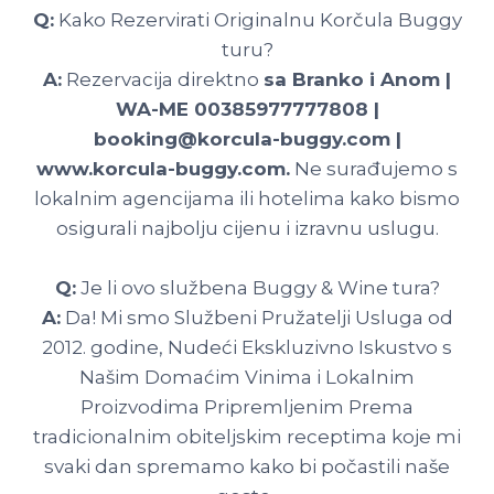
Q:
Kako Rezervirati Originalnu Korčula Buggy
turu?
A:
Rezervacija direktno
sa Branko i Anom |
WA-ME 00385977777808 |
booking@korcula-buggy.com |
www.korcula-buggy.com.
Ne surađujemo s
lokalnim agencijama ili hotelima kako bismo
osigurali najbolju cijenu i izravnu uslugu.
Q:
Je li ovo službena Buggy & Wine tura?
A:
Da! Mi smo Službeni Pružatelji Usluga od
2012. godine, Nudeći Ekskluzivno Iskustvo s
Našim Domaćim Vinima i Lokalnim
Proizvodima Pripremljenim Prema
tradicionalnim obiteljskim receptima koje mi
svaki dan spremamo kako bi počastili naše