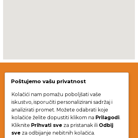
Poštujemo vašu privatnost
Contact Us
Kolačići nam pomažu poboljšati vaše
iskustvo, isporučiti personalizirani sadržaj i
korculabuggy@gmail.com
analizirati promet. Možete odabrati koje
kolačiće želite dopustiti klikom na
Prilagodi
.
+385 97 7777 808
Kliknite
Prihvati sve
za pristanak ili
Odbij
sve
za odbijanje nebitnih kolačića.