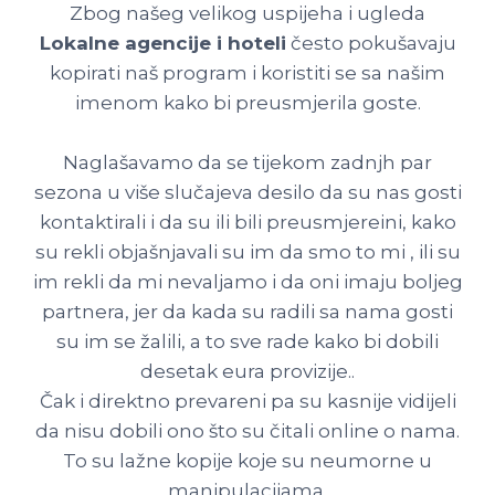
Zbog našeg velikog uspijeha i ugleda
Lokalne agencije i hoteli
često pokušavaju
kopirati naš program i koristiti se sa našim
imenom kako bi preusmjerila goste.
Naglašavamo da se tijekom zadnjh par
sezona u više slučajeva desilo da su nas gosti
kontaktirali i da su ili bili preusmjereini, kako
su rekli objašnjavali su im da smo to mi , ili su
im rekli da mi nevaljamo i da oni imaju boljeg
partnera, jer da kada su radili sa nama gosti
su im se žalili, a to sve rade kako bi dobili
desetak eura provizije..
Čak i direktno prevareni pa su kasnije vidijeli
da nisu dobili ono što su čitali online o nama.
To su lažne kopije koje su neumorne u
manipulacijama.