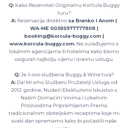
Q:
Kako Rezervirati Originalnu Korčula Buggy
turu?
A:
Rezervacija direktno
sa Branko i Anom |
WA-ME 00385977777808 |
booking@korcula-buggy.com |
www.korcula-buggy.com.
Ne surađujemo s
lokalnim agencijama ili hotelima kako bismo
osigurali najbolju cijenu i izravnu uslugu.
Q:
Je li ovo službena Buggy & Wine tura?
A:
Da! Mi smo Službeni Pružatelji Usluga od
2012. godine, Nudeći Ekskluzivno Iskustvo s
Našim Domaćim Vinima i Lokalnim
Proizvodima Pripremljenim Prema
tradicionalnim obiteljskim receptima koje mi
svaki dan spremamo kako bi počastili naše