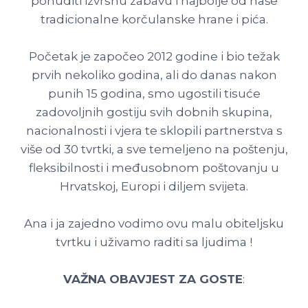
ponuditi izvrsnu zabavu i najbolje od naše
tradicionalne korčulanske hrane i pića.
Početak je započeo 2012 godine i bio težak
prvih nekoliko godina, ali do danas nakon
punih 15 godina, smo ugostili tisuće
zadovoljnih gostiju svih dobnih skupina,
nacionalnosti i vjera te sklopili partnerstva s
više od 30 tvrtki, a sve temeljeno na poštenju,
fleksibilnosti i međusobnom poštovanju u
Hrvatskoj, Europi i diljem svijeta.
Ana i ja zajedno vodimo ovu malu obiteljsku
tvrtku i uživamo raditi sa ljudima !
VAŽNA OBAVJEST ZA GOSTE
: