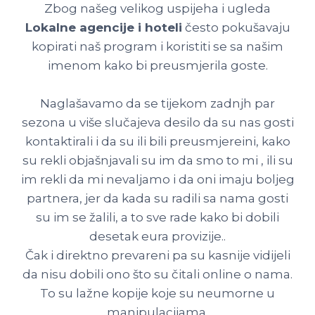
Zbog našeg velikog uspijeha i ugleda
Lokalne agencije i hoteli
često pokušavaju
kopirati naš program i koristiti se sa našim
imenom kako bi preusmjerila goste.
Naglašavamo da se tijekom zadnjh par
sezona u više slučajeva desilo da su nas gosti
kontaktirali i da su ili bili preusmjereini, kako
su rekli objašnjavali su im da smo to mi , ili su
im rekli da mi nevaljamo i da oni imaju boljeg
partnera, jer da kada su radili sa nama gosti
su im se žalili, a to sve rade kako bi dobili
desetak eura provizije..
Čak i direktno prevareni pa su kasnije vidijeli
da nisu dobili ono što su čitali online o nama.
To su lažne kopije koje su neumorne u
manipulacijama.