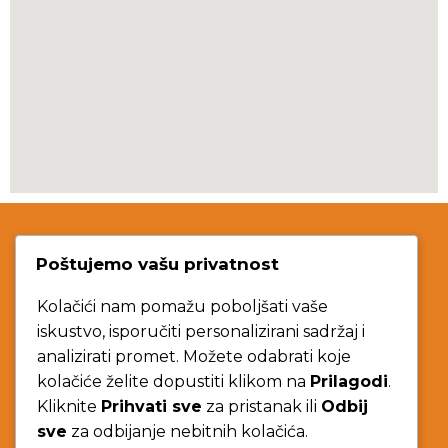
Poštujemo vašu privatnost
Contact Us
Kolačići nam pomažu poboljšati vaše
iskustvo, isporučiti personalizirani sadržaj i
korculabuggy@gmail.com
analizirati promet. Možete odabrati koje
kolačiće želite dopustiti klikom na
Prilagodi
.
+385 97 7777 808
Kliknite
Prihvati sve
za pristanak ili
Odbij
sve
za odbijanje nebitnih kolačića.