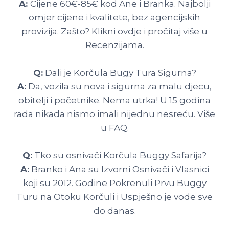
A:
Cijene 60€-85€ kod Ane i Branka. Najbolji
omjer cijene i kvalitete, bez agencijskih
provizija. Zašto? Klikni ovdje i pročitaj više u
Recenzijama.
Q:
Dali je Korčula Bugy Tura Sigurna?
A:
Da, vozila su nova i sigurna za malu djecu,
obitelji i početnike. Nema utrka! U 15 godina
rada nikada nismo imali nijednu nesreću. Više
u FAQ.
Q:
Tko su osnivači Korčula Buggy Safarija?
A:
Branko i Ana su Izvorni Osnivači i Vlasnici
koji su 2012. Godine Pokrenuli Prvu Buggy
Turu na Otoku Korčuli i Uspješno je vode sve
do danas.